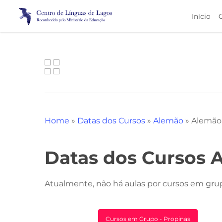
Skip
Início
to
main
content
Home
»
Datas dos Cursos
»
Alemão
»
Alemão
Datas dos Cursos 
Atualmente, não há aulas por cursos em gru
Cursos em Grupo - Propinas