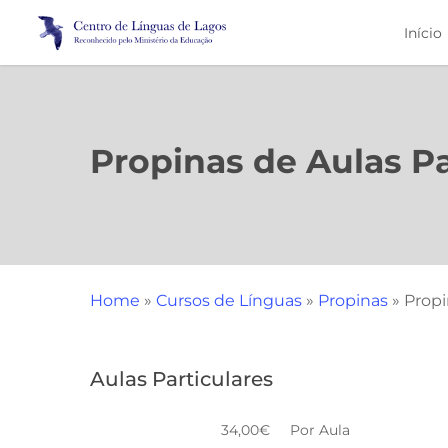
Skip
Início
to
main
content
Propinas de Aulas Pa
Home
»
Cursos de Línguas
»
Propinas
»
Propi
Aulas Particulares
34,00€
Por Aula