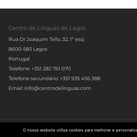
Centro de Línguas de Lagos
Rua Dr Joaquim Tello, 32, 1º esq
8600-583
Lagos
Portugal
Telefone:
+351 282 761 070
Telefone secundário:
+351 935 456 388
Email:
info@centrodelinguas.com
© 2026 Centro de Línguas de Lagos. Todos os Direitos Reservados
O nosso website utiliza cookies para melhorar e personaliza