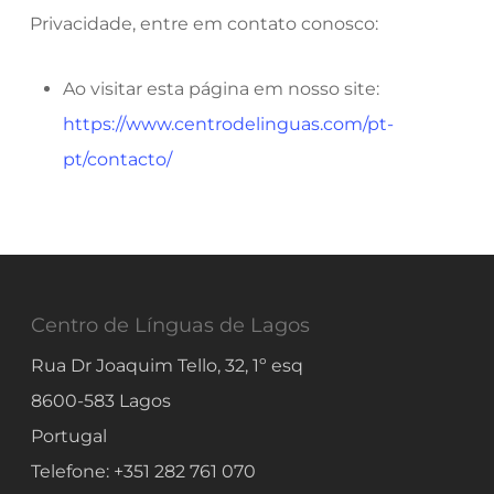
Privacidade, entre em contato conosco:
Ao visitar esta página em nosso site:
https://www.centrodelinguas.com/pt-
pt/contacto/
Centro de Línguas de Lagos
Rua Dr Joaquim Tello, 32, 1º esq
8600-583
Lagos
Portugal
Telefone:
+351 282 761 070