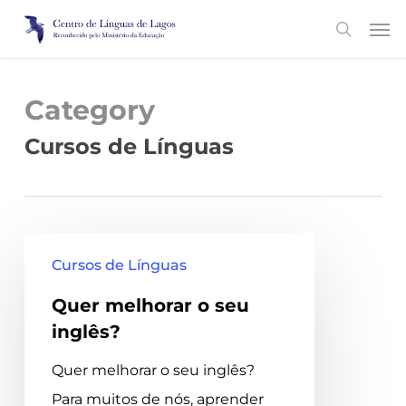
Skip
Men
search
to
main
content
Category
Cursos de Línguas
Quer
Cursos de Línguas
melhorar
Quer melhorar o seu
o
inglês?
seu
inglês?
Quer melhorar o seu inglês?
Para muitos de nós, aprender