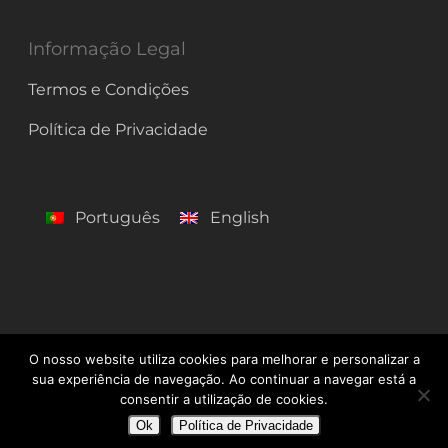
Informação Legal
Termos e Condições
Política de Privacidade
Português
English
O nosso website utiliza cookies para melhorar e personalizar a
© 2026 Centro de Línguas de Lagos. Todos os Direitos
sua experiência de navegação. Ao continuar a navegar está a
Reservados
consentir a utilização de cookies.
Ok
Política de Privacidade