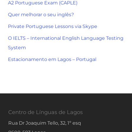
A2 Portuguese Exam (CAPLE)
Quer melhorar o seu inglês?
Private Portuguese Lessons via Skype
O IELTS – International English Language Testing
System
Estacionamento em Lagos – Portugal
Centro de Línguas de Lagos
Rua Dr Joaquim Tello, 32, 1º esq