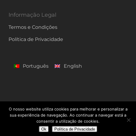
Informação Legal
Termos e Condições
Política de Privacidade
Português
English
O nosso website utiliza cookies para melhorar e personalizar a
© 2026 Centro de Línguas de Lagos. Todos os Direitos
sua experiência de navegação. Ao continuar a navegar está a
Reservados
consentir a utilização de cookies.
Ok
Política de Privacidade