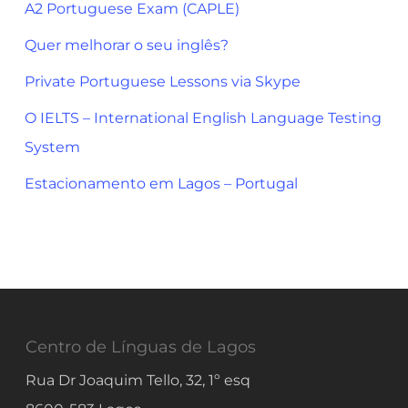
A2 Portuguese Exam (CAPLE)
Quer melhorar o seu inglês?
Private Portuguese Lessons via Skype
O IELTS – International English Language Testing
System
Estacionamento em Lagos – Portugal
Centro de Línguas de Lagos
Rua Dr Joaquim Tello, 32, 1º esq