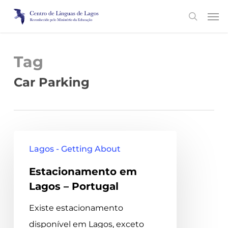
Skip
Men
search
to
main
content
Tag
Car Parking
Estacionamento
Lagos - Getting About
em
Estacionamento em
Lagos
Lagos – Portugal
–
Portugal
Existe estacionamento
disponível em Lagos, exceto